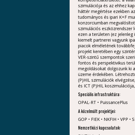
szimulációja és az ehhez kap
háttér megértése ezekben a
tudományos és ipari K+F mun
konzorciumban megvalósított
szimulációs eszközrendszer 
ezen a területen (ez jelenle
kiemelt partnerei vagyunk ip
piacok elméletének továbbfej
projekt keretében egy szintén
VER-szintű szempontok szeri
fontos és perspektivikus terü
megoldásokat dolgozunk ki a 
üzeme érdekében. Létrehoztun
(P)HIL szimulációk elvégzése
és ICT (P)HIL koszimulációja,
Speciális infrastruktúra:
OPAL-RT • PuissancePlus
A közelmúlt projektjei:
GOP • FIEK • NKFIH • VPP • 
Nemzetközi kapcsolatok: