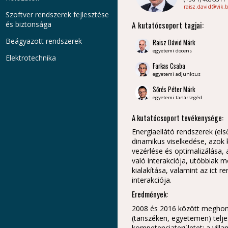
raisz.david@vik
Szoftver rendszerek fejlesztése
A kutatócsoport tagjai:
és biztonsága
Beágyazott rendszerek
Raisz Dávid Márk
egyetemi docens
Elektrotechnika
Farkas Csaba
egyetemi adjunktus
Sőrés Péter Márk
egyetemi tanársegéd
A kutatócsoport tevékenysége:
Energiaellátó rendszerek (el
dinamikus viselkedése, azo
vezérlése és optimalizálása, 
való interakciója, utóbbiak 
kialakítása, valamint az ict r
interakciója.
Eredmények:
2008 és 2016 között meghon
(tanszéken, egyetemen) telje
kompetenciaterületet: a vill