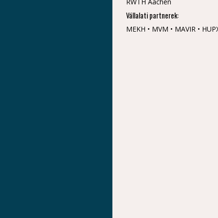
RWTH Aachen
Vállalati partnerek:
MEKH • MVM • MAVIR • HUPX •