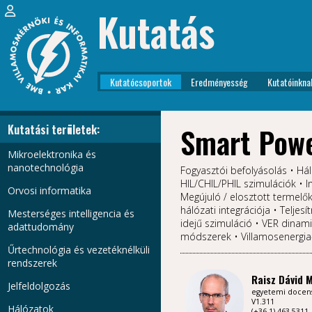
Kutatás
Kutatócsoportok
Eredményesség
Kutatóinkna
Kutatási területek:
Smart Pow
Mikroelektronika és
nanotechnológia
Fogyasztói befolyásolás • Há
HIL/CHIL/PHIL szimulációk • I
Orvosi informatika
Megújuló / elosztott termelő
hálózati integrációja • Telje
Mesterséges intelligencia és
idejű szimuláció • VER dinami
adattudomány
módszerek • Villamosenergi
Űrtechnológia és vezetéknélküli
rendszerek
Raisz Dávid 
Jelfeldolgozás
egyetemi docen
V1.311
Hálózatok
(+36 1) 463-5311