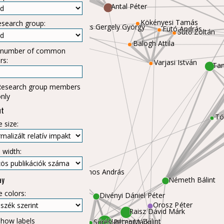
Antal Péter
esearch group:
ly
Kökényesi Tamás
Futó András
Kiss Péter
Sütő Zoltán
Balázs Gergely György
. number of common
Balogh Attila
rs:
Varjasi István
Tam
Research group members
nly
ut
 size:
 width:
Ladányi József
ay
Mohos András
Németh Bálin
Varjú György
 colors:
Divényi Dániel Péter
Orosz Péter
Raisz Dávid Márk
how labels