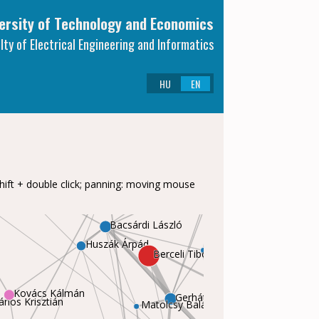
Rösne
ersity of Technology and Economics
Szüllő Ádám
lty of Electrical Engineering and Informatics
Seller Ru
abolcs
HU
EN
Dudás Levente
Gschwindt András
Koller István
 István
Belső Zoltán
Szűcs László
ift + double click; panning: moving mouse
Bacsárdi László
Gódor Győző
Huszák Árpád
Berceli Tibor
G
Gyöngyösi László
ovács Kálmán
Gerhátné Udvary Eszter
Kiss Bálint
Matolcsy Balázs
ános Krisztián
Jobbágy Ákos