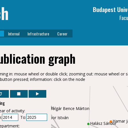
Kollár Zsolt
ch
Budapest Univ
Badics Zsolt Tibor
Horváth Bálint Péter
Facu
Bilicz Sándor
Reichardt András László
Horváth Péter
Lénárt Ferenc
Gyimóthy Sz
Internal
Infrastructure
Career
Bánfalvi Antal
Pávó József
Váradi Zsolt
Frigyes István
Kertész József
Szabó József
Csurgai-Horváth László
ublication graph
Bitó János
Rieger
Farkasvölgyi Andrea
ing in: mouse wheel or double click; zooming out: mouse wheel or sh
 button pressed; information: click on the node
ring
ar of activity:
Bolgár Bence Márton
:
To:
Gézsi András
Hadházi Dániel
K
Hamar J
epartment:
Hullám Gábor István
Halász Sándor