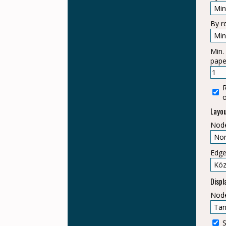
Schmidt István
Hunyár Mátyás
By r
Veszprémi Káro
Min
pape
o
Layo
Node
Edge
Displ
Node
S