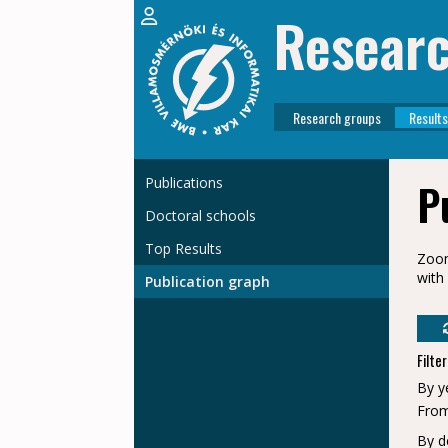
Resear
Research groups
Results
Publications
P
Doctoral schools
Top Results
Zoom
with
Publication graph
Filte
By ye
From
Számel László
By d