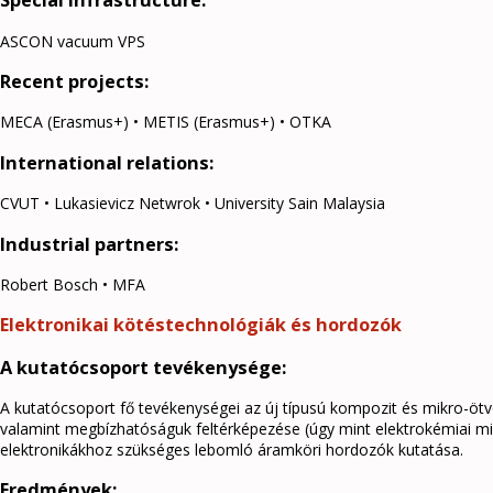
Special infrastructure:
ASCON vacuum VPS
Recent projects:
MECA (Erasmus+) • METIS (Erasmus+) • OTKA
International relations:
CVUT • Lukasievicz Netwrok • University Sain Malaysia
Industrial partners:
Robert Bosch • MFA
Elektronikai kötéstechnológiák és hordozók
A kutatócsoport tevékenysége:
A kutatócsoport fő tevékenységei az új típusú kompozit és mikro-ötv
valamint megbízhatóságuk feltérképezése (úgy mint elektrokémiai mig
elektronikákhoz szükséges lebomló áramköri hordozók kutatása.
Eredmények: