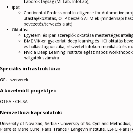
Laborok tagság (MI Lab, InfoLab),
Ipar:
Continental Professional Intelligence for Automotive pr
utastájékoztatás, OTP beszélő ATM-ek (mindennapi hasz
bevezetés/tervezés alatt)
Oktatás:
Egyetemi és ipari szereplők oktatása mesterséges intell
BME VIK-en gyakorlati deep learning és HCI oktatás bev
és hallásdiagnosztika, részvétel Infokommunikáció és m
NVidia Deep Learning Institute egész napos workshopok
hallgatók számára
Speciális infrastruktúra:
GPU szerverek
A közelmúlt projektjei:
OTKA • CELSA
Nemzetközi kapcsolatok:
University of Novi Sad, Serbia • University of Ss. Cyril and Methodius
Pierre et Marie Curie, Paris, France • Langevin Institute, ESPCI-ParisTe