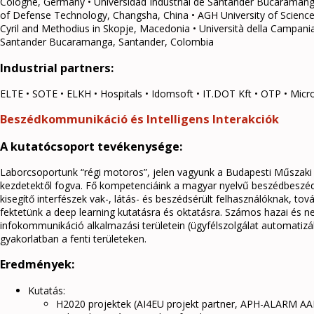
Cologne, Germany • Universidad Industrial de Santander Bucaramanga
of Defense Technology, Changsha, China • AGH University of Science
Cyril and Methodius in Skopje, Macedonia • Università della Campania L
Santander Bucaramanga, Santander, Colombia
Industrial partners:
ELTE • SOTE • ELKH • Hospitals • Idomsoft • IT.DOT Kft • OTP • Microso
Beszédkommunikáció és Intelligens Interakciók
A kutatócsoport tevékenysége:
Laborcsoportunk “régi motoros”, jelen vagyunk a Budapesti Műszak
kezdetektől fogva. Fő kompetenciáink a magyar nyelvű beszédbeszé
kisegítő interfészek vak-, látás- és beszédsérült felhasználóknak, to
fektetünk a deep learning kutatásra és oktatásra. Számos hazai és n
infokommunikáció alkalmazási területein (ügyfélszolgálat automatizál
gyakorlatban a fenti területeken.
Eredmények:
Kutatás:
H2020 projektek (AI4EU projekt partner, APH-ALARM AAL 