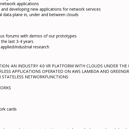
network applications
 and developing new applications for network services
l data plane in, under and between clouds
ous forums with demos of our prototypes
 the last 3-4 years
applied/industrial research
ON: AN INDUSTRY 4.0 VR PLATFORM WITH CLOUDS UNDER THE
RLESS APPLICATIONS OPERATED ON AWS LAMBDA AND GREENGR
OR STATELESS NETWORKFUNCTIONS
R
WORKS
ork cards