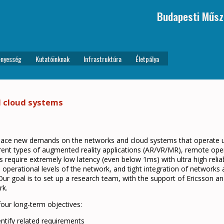
Budapesti Műsz
nyesség
Kutatóinknak
Infrastruktúra
Életpálya
d cloud systems
place new demands on the networks and cloud systems that operate un
fferent types of augmented reality applications (AR/VR/MR), remote op
s require extremely low latency (even below 1ms) with ultra high reliab
d operational levels of the network, and tight integration of networks
ur goal is to set up a research team, with the support of Ericsson 
rk.
four long-term objectives:
ntify related requirements