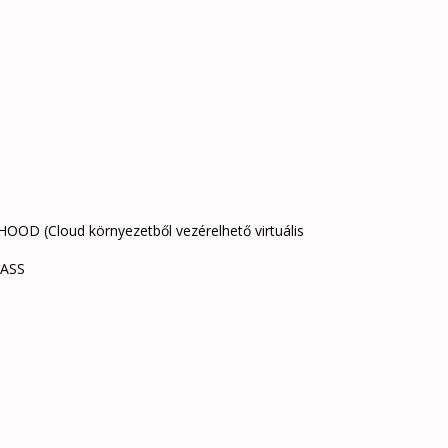
loud környezetből vezérelhető virtuális
ASS