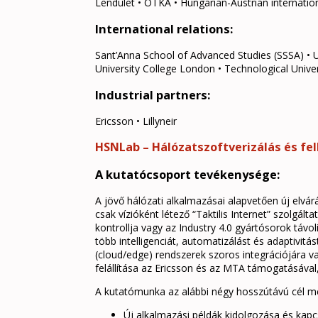
Lendület • OTKA • Hungarian-Austrian internatio
International relations:
Sant’Anna School of Advanced Studies (SSSA) • Un
University College London • Technological Univer
Industrial partners:
Ericsson • Lillyneir
HSNLab – Hálózatszoftverizálás és fe
A kutatócsoport tevékenysége:
A jövő hálózati alkalmazásai alapvetően új elv
csak vízióként létező “Taktilis Internet” szolgá
kontrollja vagy az Industry 4.0 gyártósorok távo
több intelligenciát, automatizálást és adaptivit
(cloud/edge) rendszerek szoros integrációjára v
felállítása az Ericsson és az MTA támogatásával,
A kutatómunka az alábbi négy hosszútávú cél me
Új alkalmazási példák kidolgozása és ka