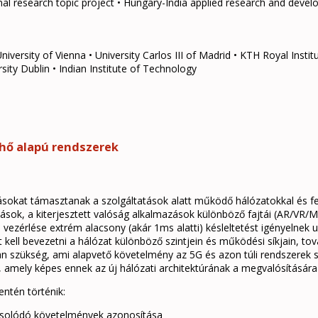
nal research topic project • Hungary-India applied research and deve
iversity of Vienna • University Carlos III of Madrid • KTH Royal Insti
sity Dublin • Indian Institute of Technology
lhő alapú rendszerek
árásokat támasztanak a szolgáltatások alatt működő hálózatokkal és 
ltatások, a kiterjesztett valóság alkalmazások különböző fajtái (AR/VR
li vezérlése extrém alacsony (akár 1ms alatti) késleltetést igényelnek
ást kell bevezetni a hálózat különböző szintjein és működési síkjain, 
an szükség, ami alapvető követelmény az 5G és azon túli rendszerek 
 amely képes ennek az új hálózati architektúrának a megvalósítására 
ntén történik:
pcsolódó követelmények azonosítása