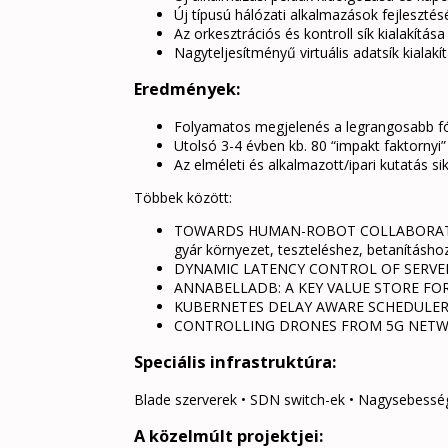
Új típusú hálózati alkalmazások fejleszt
Az orkesztrációs és kontroll sík kialakítás
Nagyteljesítményű virtuális adatsík kialakí
Eredmények:
Folyamatos megjelenés a legrangosabb f
Utolsó 3-4 évben kb. 80 “impakt faktornyi” 
Az elméleti és alkalmazott/ipari kutatás s
Többek között:
TOWARDS HUMAN-ROBOT COLLABORATION:
gyár környezet, teszteléshez, betanításho
DYNAMIC LATENCY CONTROL OF SERVE
ANNABELLADB: A KEY VALUE STORE F
KUBERNETES DELAY AWARE SCHEDULE
CONTROLLING DRONES FROM 5G NET
Speciális infrastruktúra:
Blade szerverek • SDN switch-ek • Nagysebesség
A közelmúlt projektjei: