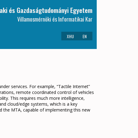
aki és Gazdaságtudományi Egyetem
Villamosmérnöki és Informatikai Kar
XHU
EN
der services. For example, “Tactile Internet”
erations, remote coordinated control of vehicles
ility. This requires much more intelligence,
 and cloud/edge systems, which is a key
and the MTA, capable of implementing this new