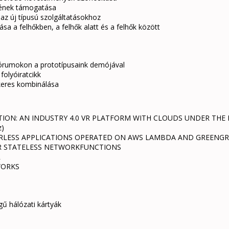
ésének támogatása
a az új típusú szolgáltatásokhoz
tása a felhőkben, a felhők alatt és a felhők között
órumokon a prototípusaink demójával
folyóiratcikk
ikeres kombinálása
 AN INDUSTRY 4.0 VR PLATFORM WITH CLOUDS UNDER THE HOOD (C
z)
RLESS APPLICATIONS OPERATED ON AWS LAMBDA AND GREENGR
OR STATELESS NETWORKFUNCTIONS
R
WORKS
ű hálózati kártyák