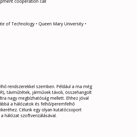
lopment cooperation call
tute of Technology • Queen Mary University •
felhő rendszerekkel szemben. Például a ma még
/MR), távműtétek, járművek távoli, összehangolt
 ultra nagy megbízhatóság mellett. Ehhez jóval
továbbá a hálózatok és felhő/peremfelhő
sikeréhez. Célunk egy olyan kutatócsoport
a hálózat szoftverizálásával.