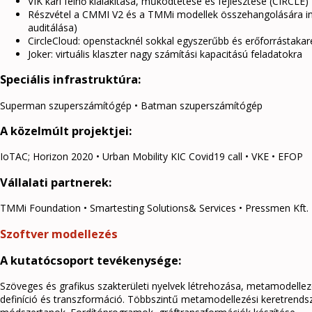
VIK kari felhő kialakítása, működtetése és fejlesztése (CIRCLE)
Részvétel a CMMI V2 és a TMMi modellek összehangolására i
auditálása)
CircleCloud: openstacknél sokkal egyszerűbb és erőforrástaka
Joker: virtuális klaszter nagy számítási kapacitású feladatokra
Speciális infrastruktúra:
Superman szuperszámítógép • Batman szuperszámítógép
A közelmúlt projektjei:
IoTAC; Horizon 2020 • Urban Mobility KIC Covid19 call • VKE • EFOP
Vállalati partnerek:
TMMi Foundation • Smartesting Solutions& Services • Pressmen Kft. • Ge
Szoftver modellezés
A kutatócsoport tevékenysége:
Szöveges és grafikus szakterületi nyelvek létrehozása, metamodellez
definíció és transzformáció. Többszintű metamodellezési keretrendsz