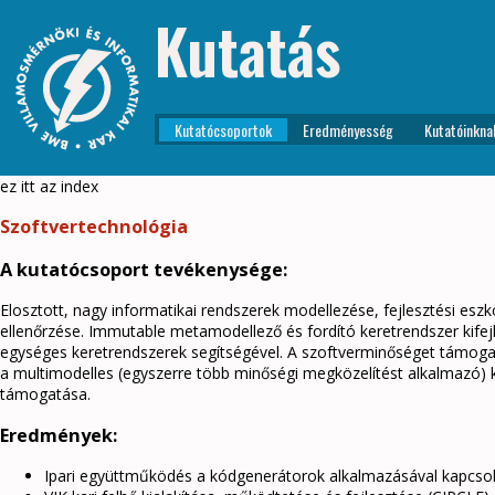
Kutatás
Kutatócsoportok
Eredményesség
Kutatóinkna
ez itt az index
Szoftvertechnológia
A kutatócsoport tevékenysége:
Elosztott, nagy informatikai rendszerek modellezése, fejlesztési esz
ellenőrzése. Immutable metamodellező és fordító keretrendszer kifej
egységes keretrendszerek segítségével. A szoftverminőséget támogat
a multimodelles (egyszerre több minőségi megközelítést alkalmazó) k
támogatása.
Eredmények:
Ipari együttműködés a kódgenerátorok alkalmazásával kapcsol