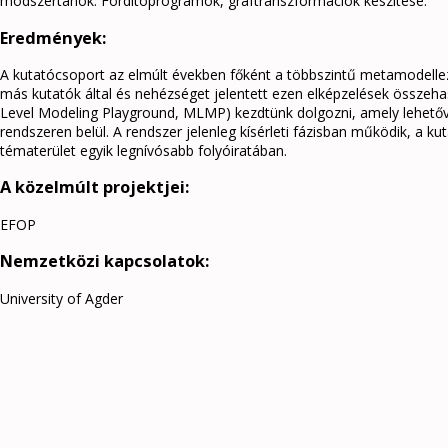
módszertanok. Fordítóprogramok, gráftranszformációk készítése.
Eredmények:
A kutatócsoport az elmúlt években főként a többszintű metamodellez
más kutatók által és nehézséget jelentett ezen elképzelések összehas
Level Modeling Playground, MLMP) kezdtünk dolgozni, amely lehetőv
rendszeren belül. A rendszer jelenleg kísérleti fázisban működik, a k
tématerület egyik legnívósabb folyóiratában.
A közelmúlt projektjei:
EFOP
Nemzetközi kapcsolatok:
University of Agder