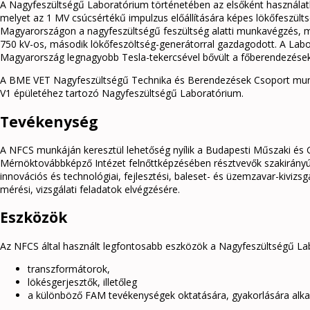
A Nagyfeszültségű Laboratórium történetében az elsőként használatb
melyet az 1 MV csúcsértékű impulzus előállítására képes lökőfeszül
Magyarországon a nagyfeszültségű feszültség alatti munkavégzés, m
750 kV-os, második lökőfeszöltség-generátorral gazdagodott. A Labor
Magyarország legnagyobb Tesla-tekercsével bővült a főberendezések
A BME VET Nagyfeszültségű Technika és Berendezések Csoport mun
V1 épületéhez tartozó Nagyfeszültségű Laboratórium.
Tevékenység
A NFCS munkáján keresztül lehetőség nyílik a Budapesti Műszaki és
Mérnöktovábbképző Intézet felnőttképzésében résztvevők szakirányú
innovációs és technológiai, fejlesztési, baleset- és üzemzavar-kiviz
mérési, vizsgálati feladatok elvégzésére.
Eszközök
Az NFCS által használt legfontosabb eszközök a Nagyfeszültségű La
transzformátorok,
lökésgerjesztők, illetőleg
a különböző FAM tevékenységek oktatására, gyakorlására alka