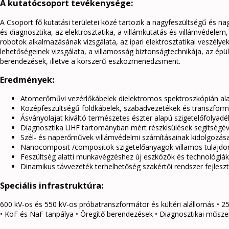
A kutatócsoport tevékenysége:
A Csoport fő kutatási területei közé tartozik a nagyfeszültségű és n
és diagnosztika, az elektrosztatika, a villámkutatás és villámvédelem,
robotok alkalmazásának vizsgálata, az ipari elektrosztatikai veszély
lehetőségeinek vizsgálata, a villamosság biztonságtechnikája, az épül
berendezések, illetve a korszerű eszközmenedzsment.
Eredmények:
Atomerőművi vezérlőkábelek dielektromos spektroszkópián ala
Középfeszültségű földkábelek, szabadvezetékek és transzfor
Ásványolajat kiváltó természetes észter alapú szigetelőfoly
Diagnosztika UHF tartományban mért részkisülések segítségé
Szél- és naperőművek villámvédelmi számításainak kidolgozás
Nanocomposit /compositok szigetelőanyagok villamos tulajdon
Feszültség alatti munkavégzéshez új eszközök és technológiák
Dinamikus távvezeték terhelhetőség szakértői rendszer fejlesz
Speciális infrastruktúra:
600 kV-os és 550 kV-os próbatranszformátor és kültéri alállomás • 2
• KöF és NaF tanpálya • Öregítő berendezések • Diagnosztikai műszer