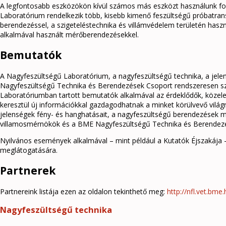
A legfontosabb eszközökön kívül számos más eszközt használunk f
Laboratórium rendelkezik több, kisebb kimenő feszültségű próbatra
berendezéssel, a szigeteléstechnika és villámvédelem területén has
alkalmával használt mérőberendezésekkel.
Bemutatók
A Nagyfeszültségű Laboratórium, a nagyfeszültségű technika, a je
Nagyfeszültségű Technika és Berendezések Csoport rendszeresen sz
Laboratóriumban tartott bemutatók alkalmával az érdeklődők, közele
keresztül új információkkal gazdagodhatnak a minket körülvevő világr
jelenségek fény- és hanghatásait, a nagyfeszültségű berendezések mű
villamosmérnökök és a BME Nagyfeszültségű Technika és Berendez
Nyilvános események alkalmával – mint például a Kutatók Éjszakája
meglátogatására.
Partnerek
Partnereink listája ezen az oldalon tekinthető meg:
http://nfl.vet.bme
Nagyfeszültségű technika