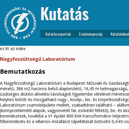
Kutatás
Kutatócsoportok
Eredményesség
Kutatóinkna
ez itt az index
Nagyfeszültségű Laboratórium
Bemutatkozás
A Nagyfeszültségű Laboratórium a Budapesti Műszaki és Gazdaságtu
méretű, 386 m2 hasznos belső alapterületű, 16,45 m belmagasságú,
szükséges átütési-átívelési távolságok figyelembe vételével mérete
helyhez kötött és mozgatható nagy-, közép-, kis- és törpefeszültsé
Laboratórium csarnoképülete mellett, szabadtéren található – alállom
(környezetkímélő alapok, vagyonvédő fal, esővédő féltető), be- és k
berendezések, továbbá a V1 épület 800 kVA transzformátor-teljesítmény
főberendezés és a villamos installáció tápellátását biztosító 0,4 kV-os