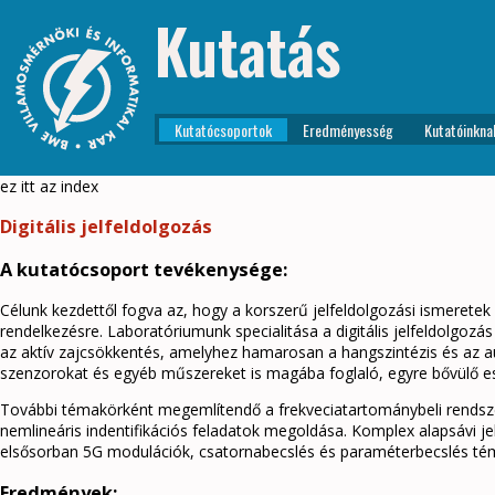
Kutatás
Kutatócsoportok
Eredményesség
Kutatóinkna
ez itt az index
Digitális jelfeldolgozás
A kutatócsoport tevékenysége:
Célunk kezdettől fogva az, hogy a korszerű jelfeldolgozási ismeretek 
rendelkezésre. Laboratóriumunk specialitása a digitális jelfeldolgoz
az aktív zajcsökkentés, amelyhez hamarosan a hangszintézis és az aud
szenzorokat és egyéb műszereket is magába foglaló, egyre bővülő e
További témakörként megemlítendő a frekveciatartománybeli rendszeri
nemlineáris indentifikációs feladatok megoldása. Komplex alapsávi j
elsősorban 5G modulációk, csatornabecslés és paraméterbecslés t
Eredmények: