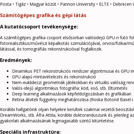
Posta • Tigáz • Magyar közút • Pannon University • ELTE • Debrecen 
Számítógépes grafika és gépi látás
A kutatócsoport tevékenysége:
A számítógépes grafika csoport elsősorban valósidejű GPU-n futó fotor
fotorealisztikus/művészi képalkotás szimulációjával, orvosi/fizikai/mű
látással, és tomográfiás rekonstrukcióval foglalkozik.
Eredmények:
Dinamikus PET rekonstrukciós rendszer algoritmusai és GPU 
GPU alapú mintavételezés és rekonstrukció
Nem-euklideszi geometriák játékokban és virtuális valóság re
Valós-idejű algoritmikus fotográfia: köd, eső, stb. Eltüntetés
Deep learning alkalmazások képfeldolgozásban és grafikában
Retina átviteli függvény meghatározása (Roska Botond Basel-
Korábbi hallgatóink olyan helyekre kerültek szakmai vezetői beosztásb
DreamWorks, stb. Áfra Attila, korábbi doktoranduszunk és jelenleg az 
gyakorlati alkalmazásának legmagasabb szintű kitüntetése.
Speciális infrastruktúra: