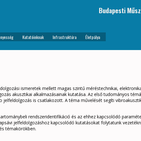
Budapesti Műsz
nyesség
Kutatóinknak
Infrastruktúra
Életpálya
ldolgozási ismeretek mellett magas szintű méréstechnikai, elektronika
olgozás akusztikai alkalmazásainak kutatása. Az első tudományos témá
 jelfeldolgozás is csatlakozott. A téma művelését segíti vibroakusz
tománybeli rendszeridentifikáció és az ehhez kapcsolódó paraméterbe
apsávi jelfeldolgozáshoz kapcsolódó kutatásokat folytatunk vezetékn
lés témakörökben.