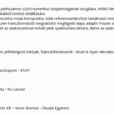
sú párhuzamos szűrő numerikus tulajdonságainak vizsgálata, MIMO kit
lakból történő előállítására.
ejlesztése irodai környezetre, több referenciamikrofont tartalmazó ren
ourier-transzformációt megvalósító megfigyelő alapú adaptív Fourier a
k az adatvesztéssel terhelt jelek spektrumbecslésére, illetve az ada
es jelfeldolgozó kártyák, fejlesztőrendszerek • Brüel & Kjaer vibroak
ia központ • EFOP
sity • KU Leuven
nts Kft. • Knorr-Bremse • Óbudai Egyetem