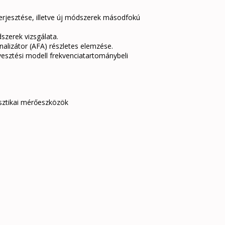
erjesztése, illetve új módszerek másodfokú
dszerek vizsgálata.
nalizátor (AFA) részletes elemzése.
tvesztési modell frekvenciatartománybeli
usztikai mérőeszközök