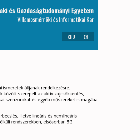
aki és Gazdaságtudományi Egyetem
Villamosmérnöki és Informatikai Kar
XHU
EN
i ismeretek álljanak rendelkezésre.
k között szerepelt az aktív zajcsökkentés,
tikai szenzorokat és egyéb műszereket is magába
cslés, illetve lineáris és nemlineáris
élküli rendszerekben, elsősorban 5G