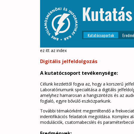
Kutatás
Kutatócsoportok
Eredmé
ez itt az index
Digitális jelfeldolgozás
A kutatócsoport tevékenysége:
Célunk kezdettől fogva az, hogy a korszerű jelfe
Laboratóriumunk specialitása a digitális jelfeld
amelyhez hamarosan a hangszintézis és az audio
foglaló, egyre bővülő eszközparkunk.
További témakörként megemlítendő a frekveciatar
indentifikációs feladatok megoldása. Komplex al
modulációk, csatornabecslés és paraméterbecs
Eredmények: