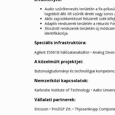
Audio szűrőtervezés területén a fix-pólu
tagokból álló IIR szűrők direkt vagy soros a
Aktív zajcsökkentéssel felszerelt szék kif
Adaptív rendszerek területén a rekurzív F
Elosztott rendszerek területén új módszere
identifikációja.
Speciális infrastruktúra:
Agilent E5061B hálózatanalizátor • Analog Devic
A közelmúlt projektjei:
Biztonságtudományi és technológiai kompetenc
Nemzetközi kapcsolatok:
Karlsruhe Institute of Technology • Aalto Univer
Vállalati partnerek:
Ericsson • ProDSP Zrt. • Thyssenkrupp Compone