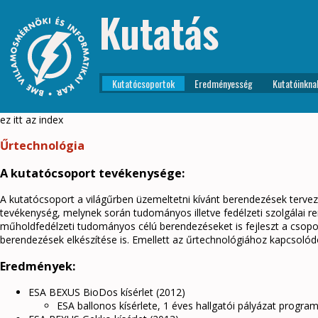
Kutatás
Kutatócsoportok
Eredményesség
Kutatóinkna
ez itt az index
Űrtechnológia
A kutatócsoport tevékenysége:
A kutatócsoport a világűrben üzemeltetni kívánt berendezések tervezé
tevékenység, melynek során tudományos illetve fedélzeti szolgálai r
műholdfedélzeti tudományos célú berendezéseket is fejleszt a csopor
berendezések elkészítése is. Emellett az űrtechnológiához kapcsolódó
Eredmények:
ESA BEXUS BioDos kísérlet (2012)
ESA ballonos kísérlete, 1 éves hallgatói pályázat progr