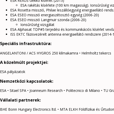
ESA REXUS Gekko kísérlet (2013)
ESA rakétás kísérlete (100 km magasság). Ionsűrűség vi
ESA Rosetta misszió, Philae leszállóegység energiaellátó rendsz
ESA ESEO misszió energiaszétosztó egység (2006-20)
ESA ESEO misszió Langmuir szonda (2006-20)
Ionsűrűség vizsgálat
ESA Alphasat TDP#5 terjedési és kommunikációs kísérlet vevő
ISS EKTC fázisvezérelt antenna energiaellátó rendszere (2014-
Speciális infrastruktúra:
ANGELANTONI / ACS HYGROS 250 klímakamra • Helmholtz tekercs
A közelmúlt projektjei:
ESA pályázatok
Nemzetközi kapcsolatok:
ESA • Sitael SPA • Joanneum Research • Politecnico di Milano • TU Gr
Vállalati partnerek:
BHE Bonn Hungary Electronics ltd. • MTA ELKH Földfizikai és Űrtudom