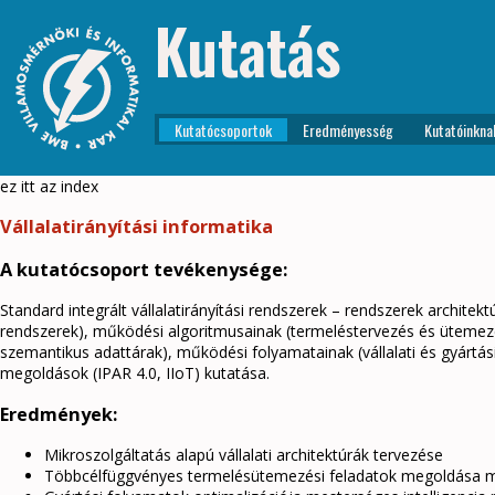
Kutatás
Kutatócsoportok
Eredményesség
Kutatóinkna
ez itt az index
Vállalatirányítási informatika
A kutatócsoport tevékenysége:
Standard integrált vállalatirányítási rendszerek – rendszerek architekt
rendszerek), működési algoritmusainak (termeléstervezés és ütemezés, 
szemantikus adattárak), működési folyamatainak (vállalati és gyártás
megoldások (IPAR 4.0, IIoT) kutatása.
Eredmények:
Mikroszolgáltatás alapú vállalati architektúrák tervezése
Többcélfüggvényes termelésütemezési feladatok megoldása m