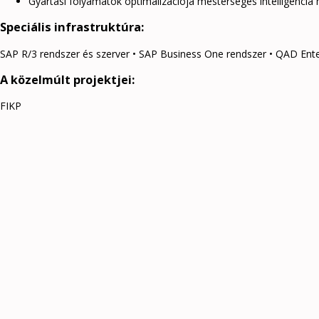
Gyártási folyamatok optimalizációja mesterséges intelligencia
Speciális infrastruktúra:
SAP R/3 rendszer és szerver • SAP Business One rendszer • QAD Enter
A közelmúlt projektjei:
FIKP