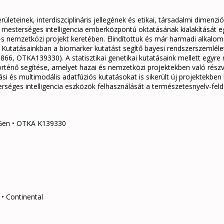
rületeinek, interdiszciplináris jellegének és etikai, társadalmi dimenz
 A mesterséges intelligencia emberközpontú oktatásának kialakítását 
s nemzetközi projekt keretében. Elindítottuk és már harmadi alkalo
t. Kutatásainkban a biomarker kutatást segítő bayesi rendszerszemléle
 OTKA139330). A statisztikai genetikai kutatásaink mellett egyre 
rténő segítése, amelyet hazai és nemzetközi projektekben való részvé
si és multimodális adatfúziós kutatásokat is sikerült új projektekben
séges intelligencia eszközök felhasználását a természetesnyelv-fel
Gen • OTKA K139330
 • Continental