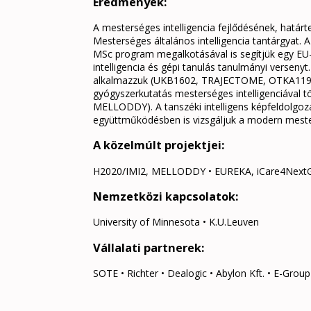
Eredmények:
A mesterséges intelligencia fejlődésének, határte
Mesterséges általános intelligencia tantárgyat.
MSc program megalkotásával is segítjük egy EU-
intelligencia és gépi tanulás tanulmányi verseny
alkalmazzuk (UKB1602, TRAJECTOME, OTKA119866,
gyógyszerkutatás mesterséges intelligenciával tö
MELLODDY). A tanszéki intelligens képfeldolgozá
együttműködésben is vizsgáljuk a modern mester
A közelmúlt projektjei:
H2020/IMI2, MELLODDY • EUREKA, iCare4Next
Nemzetközi kapcsolatok:
University of Minnesota • K.U.Leuven
Vállalati partnerek:
SOTE • Richter • Dealogic • Abylon Kft. • E-Group