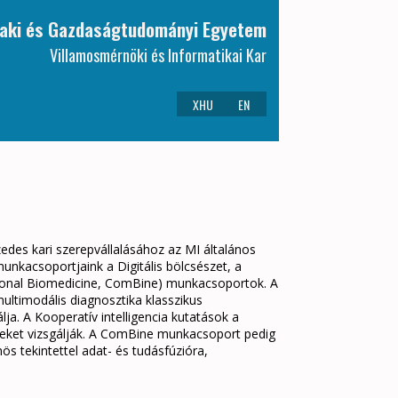
aki és Gazdaságtudományi Egyetem
Villamosmérnöki és Informatikai Kar
XHU
EN
edes kari szerepvállalásához az MI általános
unkacsoportjaink a Digitális bölcsészet, a
ational Biomedicine, ComBine) munkacsoportok. A
ultimodális diagnosztika klasszikus
ja. A Kooperatív intelligencia kutatások a
reket vizsgálják. A ComBine munkacsoport pedig
s tekintettel adat- és tudásfúzióra,