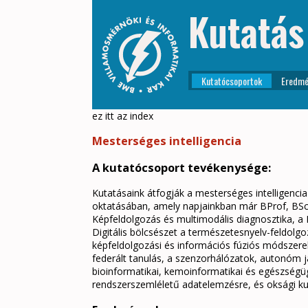
Kutatás
Kutatócsoportok
Eredmé
ez itt az index
Mesterséges intelligencia
A kutatócsoport tevékenysége:
Kutatásaink átfogják a mesterséges intelligenci
oktatásában, amely napjainkban már BProf, BSc, 
Képfeldolgozás és multimodális diagnosztika, a
Digitális bölcsészet a természetesnyelv-feldolg
képfeldolgozási és információs fúziós módszerek 
federált tanulás, a szenzorhálózatok, autonóm 
bioinformatikai, kemoinformatikai és egészségüg
rendszerszemléletű adatelemzésre, és oksági ku