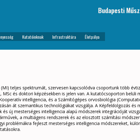
Budapesti Műsz
nyesség
Kutatóinknak
Infrastruktúra
Életpálya
a (MI) teljes spektrumát, szervesen kapcsolódva csoportunk több évtiz
MSc és doktori képzésekben is jelen van. A kutatócsoporton belüli m
 Kooperatív intelligencia, és a Számítógépes orvosbiológia (Comput
ozásán át szemantikus technológiákat vizsgálja. A Képfeldolgozás és m
és új mesterséges intelligencia alapú módszerek integrációját vizsgál
járművek, a multiágens rendszerek és az elosztott számítási módsze
yi problémákra fejleszt mesterséges intelligencia módszereket, különö
tatásokra.