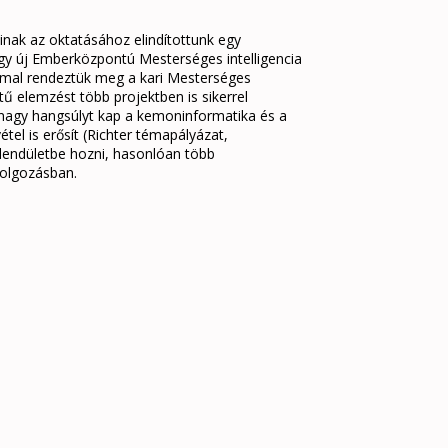
ióinak az oktatásához elindítottunk egy
egy új Emberközpontú Mesterséges intelligencia
mmal rendeztük meg a kari Mesterséges
tű elemzést több projektben is sikerrel
nagy hangsúlyt kap a kemoninformatika és a
tel is erősít (Richter témapályázat,
 lendületbe hozni, hasonlóan több
dolgozásban.