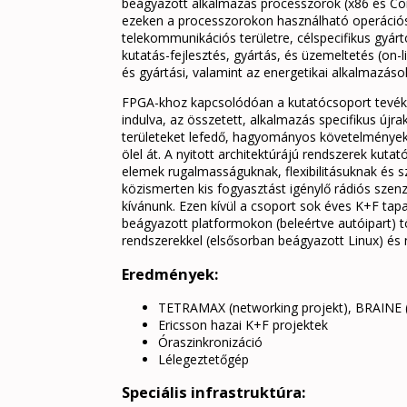
beágyazott alkalmazás processzorok (x86 és Cor
ezeken a processzorokon használható operációs 
telekommunikációs területre, célspecifikus gyár
kutatás-fejlesztés, gyártás, és üzemeltetés (on-
és gyártási, valamint az energetikai alkalmazá
FPGA-khoz kapcsolódóan a kutatócsoport tevéken
indulva, az összetett, alkalmazás specifikus újr
területeket lefedő, hagyományos követelményeket
ölel át. A nyitott architektúrájú rendszerek ku
elemek rugalmasságuknak, flexibilitásuknak és s
közismerten kis fogyasztást igénylő rádiós szen
kívánunk. Ezen kívül a csoport sok éves K+F tap
beágyazott platformokon (beleértve autóipart) 
rendszerekkel (elsősorban beágyazott Linux) é
Eredmények:
TETRAMAX (networking projekt), BRAINE (
Ericsson hazai K+F projektek
Óraszinkronizáció
Lélegeztetőgép
Speciális infrastruktúra: