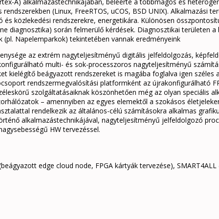
tex-A) alkalmazástechnikájában, beleérte a többmagos és heterogén 
rendszerekben (Linux, FreeRTOS, uCOS, BSD UNIX). Alkalmazási terül
tó és közlekedési rendszerekre, energetikára. Különösen összpontosítu
line diagnosztika) során felmerülő kérdések. Diagnosztikai területen a
sok (pl. Napelemparkok) tekintetében vannak eredményeink
ysége az extrém nagyteljesítményű digitális jelfeldolgozás, képfeld
akonfigurálható multi- és sok-processzoros nagyteljesítményű számítá
 kielégítő beágyazott rendszereket is magába foglalva igen széles a
tatócsoport rendszermegvalósítási platformként az újrakonfigurálható
zéleskörű szolgáltatásaiknak köszönhetően még az olyan speciális al
zorhálózatok – amennyiben az egyes elemektől a szokásos életjeleken 
asztalattal rendelkezik az általános-célú számításokra alkalmas graf
történő alkalmazástechnikájával, nagyteljesítményű jelfeldolgozó pro
s nagysebességű HW tervezéssel.
beágyazott edge cloud node, FPGA kártyák tervezése), SMART4ALL (