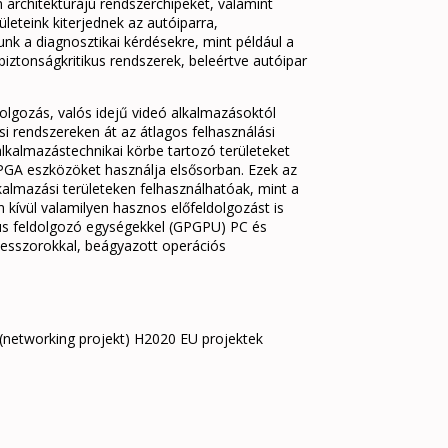
architektúrájú rendszerchipeket, valamint
eteink kiterjednek az autóiparra,
nk a diagnosztikai kérdésekre, mint például a
 biztonságkritikus rendszerek, beleértve autóipar
olgozás, valós idejű videó alkalmazásoktól
si rendszereken át az átlagos felhasználási
lkalmazástechnikai körbe tartozó területeket
 FPGA eszközöket használja elsősorban. Ezek az
kalmazási területeken felhasználhatóak, mint a
kívül valamilyen hasznos előfeldolgozást is
ikus feldolgozó egységekkel (GPGPU) PC és
cesszorokkal, beágyazott operációs
networking projekt) H2020 EU projektek