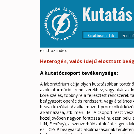
Kutatás
Kutatócsoportok
Eredmé
ez itt az index
Heterogén, valós-idejű elosztott beá
A kutatócsoport tevékenysége:
A laboratórium célja olyan kutatásokban történ
azok információs rendszerekhez, vagy akár az In
köre széles, többnyire a fejlesztett rendszerek
beágyazott operációs rendszert, vagy általános c
beavatkozókat. Az alkalmazott protokollok közö
alkalmazása, stb. merül fel. A csoport részt ve
közeljövőben nagyon fontossá válni, ezen belül
LIN, FlexRay), a szenzorhálózatok (intelligens lak
és TCP/IP beágyazott alkalmazásainak területén