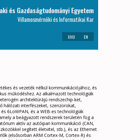
aki és Gazdaságtudományi Egyetem
Villamosmérnöki és Informatikai Kar
XHU
EN
zetékes és vezeték nélkül kommunikációjához, és
itikus működéshez. Az alkalmazott technológiák
eterogén architektúrájú rendszechip-ket,
ő hálózati interfészeket, szenzorokat,
BEE és 6LoWPAN, és a WEB-es technológiák
 amely a beágyazott rendszerek területén fog a
ratórium aktív az autóipari kommunikáció (CAN,
zközökkel segített életvitel, stb.), és az Ethernet
érlők (elsősorban ARM Cortex-M, Cortex-R) és