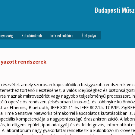
Budapesti Műsz
nyesség
Kutatóinknak
Infrastruktúra
Életpálya
gyazott rendszerek
ő részvétel, amely szorosan kapcsolódik a beágyazott rendszerek ve
ternethez történő illesztéséhez, a valós-idejűséghez és biztonságkr
 tartalmaznak mikrovezérlőt vagy nagyobb teljesítményű processzort, h
élú operációs rendszert (elsősorban Linux-ot), és többnyire különböz
tt az Ethernet, Bluetooth, IEEE 802.11 és IEEE 802.15, TCP/IP, Zig
sz a Time Sensitive Networks témakörrel kapcsolatos kutatásokban is,
 speciális kompetenciája a nagypontosságú óraszinkronizáció. A labo
ás, intelligens épület, ipari adatgyűjtés és feldolgozás, informatikai es
. A laboratórium nagy gyakorlattal rendelkezik a különböző mikrovez