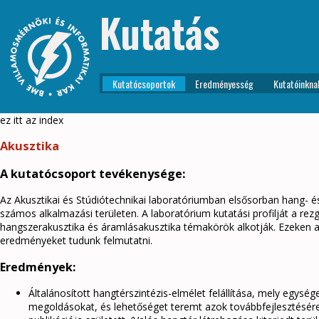
Kutatás
Kutatócsoportok
Eredményesség
Kutatóinkna
ez itt az index
Akusztika
A kutatócsoport tevékenysége:
Az Akusztikai és Stúdiótechnikai laboratóriumban elsősorban hang- é
számos alkalmazási területen. A laboratórium kutatási profilját a rez
hangszerakusztika és áramlásakusztika témakörök alkotják. Ezeken a 
eredményeket tudunk felmutatni.
Eredmények:
Általánosított hangtérszintézis-elmélet felállítása, mely egysé
megoldásokat, és lehetőséget teremt azok továbbfejlesztésére.