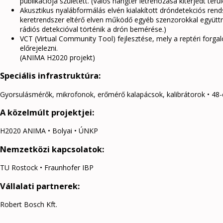
publikációja született. (Valós hangtér létrehozása kiterjedt terü
Akusztikus nyalábformálás elvén kialakított dróndetekciós ren
keretrendszer eltérő elven működő egyéb szenzorokkal együttmű
rádiós detekcióval történik a drón bemérése.)
VCT (Virtual Community Tool) fejlesztése, mely a reptéri forga
előrejelezni.
(ANIMA H2020 projekt)
Speciális infrastruktúra:
Gyorsulásmérők, mikrofonok, erőmérő kalapácsok, kalibrátorok • 4
A közelmúlt projektjei:
H2020 ANIMA • Bolyai • ÚNKP
Nemzetközi kapcsolatok:
TU Rostock • Fraunhofer IBP
Vállalati partnerek:
Robert Bosch Kft.