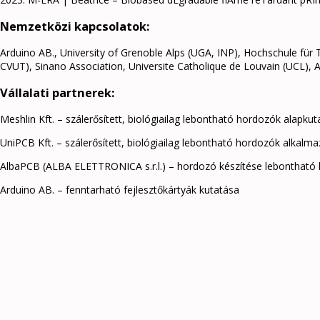
Nemzetközi kapcsolatok:
Arduino AB., University of Grenoble Alps (UGA, INP), Hochschule für
CVUT), Sinano Association, Universite Catholique de Louvain (UCL), A
Vállalati partnerek:
Meshlin Kft. – szálerősített, biológiailag lebontható hordozók alapkut
UniPCB Kft. – szálerősített, biológiailag lebontható hordozók alkalm
AlbaPCB (ALBA ELETTRONICA s.r.l.) – hordozó készítése lebonthat
Arduino AB. – fenntarható fejlesztőkártyák kutatása