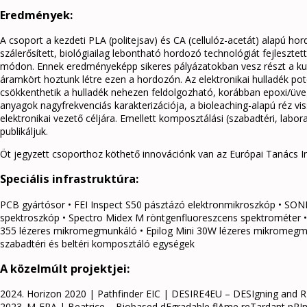
Eredmények:
A csoport a kezdeti PLA (politejsav) és CA (cellulóz-acetát) alapú ho
szálerősített, biológiailag lebontható hordozó technológiát fejlesztett
módon. Ennek eredményeképp sikeres pályázatokban vesz részt a ku
áramkört hoztunk létre ezen a hordozón. Az elektronikai hulladék pot
csökkenthetik a hulladék nehezen feldolgozható, korábban epoxi/üve
anyagok nagyfrekvenciás karakterizációja, a bioleaching-alapú réz vis
elektronikai vezető céljára. Emellett komposztálási (szabadtéri, labo
publikáljuk.
Öt jegyzett csoporthoz köthető innovációnk van az Európai Tanács I
Speciális infrastruktúra:
PCB gyártósor • FEI Inspect S50 pásztázó elektronmikroszkóp • SONI
spektroszkóp • Spectro Midex M röntgenfluoreszcens spektrométer 
355 lézeres mikromegmunkáló • Epilog Mini 30W lézeres mikromegmun
szabadtéri és beltéri komposztáló egységek
A közelmúlt projektjei:
2024. Horizon 2020 | Pathfinder EIC | DESIRE4EU – DESIgning and RE
2023. M-ERA | Beatrice – Biobased dEgradable flAme reTardant pRIn