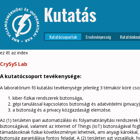
Kutatás
Kutatócsoportok
Eredményesség
Kutatóinkna
ez itt az index
CrySyS Lab
A kutatócsoport tevékenysége:
A laboratórium fő kutatási tevékenysége jelenleg 3 témakör köré cso
kiber-fizikai rendszerek biztonsága,
gépi tanulással kapcsolatos biztonsági és adatvédelmi (privacy
a biztonság és a privacy közgazdasági elemzése.
Az (1) területen ipari automatizálási és folyamatirányítási rendszere
biztonságával, valamint az Internet of Things (IoT) biztonságával fog
támadásoknak fizikai következményei lehetnek, ami anyagi károkkal, 
biztonság garantálása fontos feladat. A (2) területen azt vizsgáljuk,