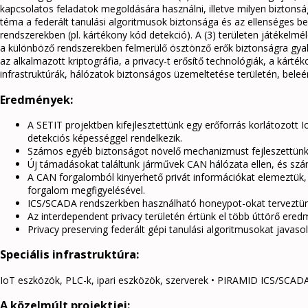
kapcsolatos feladatok megoldására használni, illetve milyen biztonsá
téma a federált tanulási algoritmusok biztonsága és az ellenséges b
rendszerekben (pl. kártékony kód detekció). A (3) területen játékelm
a különböző rendszerekben felmerülő ösztönző erők biztonságra gyak
az alkalmazott kriptográfia, a privacy-t erősítő technológiák, a kárt
infrastruktúrák, hálózatok biztonságos üzemeltetése területén, beleért
Eredmények:
A SETIT projektben kifejlesztettünk egy erőforrás korlátozott 
detekciós képességgel rendelkezik.
Számos egyéb biztonságot növelő mechanizmust fejleszettünk
Új támadásokat találtunk járművek CAN hálózata ellen, és sz
A CAN forgalomból kinyerhető privát információkat elemeztük
forgalom megfigyelésével.
ICS/SCADA rendszerkben használható honeypot-okat terveztün
Az interdependent privacy területén értünk el több úttörő ered
Privacy preserving federált gépi tanulási algoritmusokat javasol
Speciális infrastruktúra:
IoT eszközök, PLC-k, ipari eszközök, szerverek • PIRAMID ICS/SCADA
A közelmúlt projektjei: