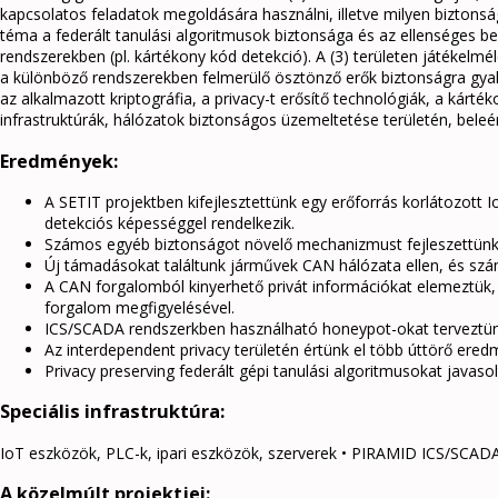
kapcsolatos feladatok megoldására használni, illetve milyen biztonsá
téma a federált tanulási algoritmusok biztonsága és az ellenséges b
rendszerekben (pl. kártékony kód detekció). A (3) területen játékelm
a különböző rendszerekben felmerülő ösztönző erők biztonságra gyak
az alkalmazott kriptográfia, a privacy-t erősítő technológiák, a kárt
infrastruktúrák, hálózatok biztonságos üzemeltetése területén, beleért
Eredmények:
A SETIT projektben kifejlesztettünk egy erőforrás korlátozott 
detekciós képességgel rendelkezik.
Számos egyéb biztonságot növelő mechanizmust fejleszettünk
Új támadásokat találtunk járművek CAN hálózata ellen, és sz
A CAN forgalomból kinyerhető privát információkat elemeztük
forgalom megfigyelésével.
ICS/SCADA rendszerkben használható honeypot-okat terveztün
Az interdependent privacy területén értünk el több úttörő ered
Privacy preserving federált gépi tanulási algoritmusokat javasol
Speciális infrastruktúra:
IoT eszközök, PLC-k, ipari eszközök, szerverek • PIRAMID ICS/SCADA
A közelmúlt projektjei: