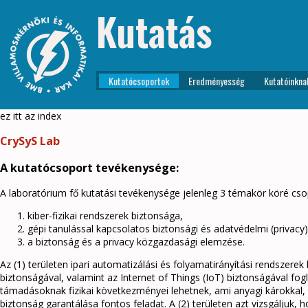
Kutatás
Kutatócsoportok
Eredményesség
Kutatóinkna
ez itt az index
CrySyS Lab
A kutatócsoport tevékenysége:
A laboratórium fő kutatási tevékenysége jelenleg 3 témakör köré cso
kiber-fizikai rendszerek biztonsága,
gépi tanulással kapcsolatos biztonsági és adatvédelmi (privacy
a biztonság és a privacy közgazdasági elemzése.
Az (1) területen ipari automatizálási és folyamatirányítási rendszere
biztonságával, valamint az Internet of Things (IoT) biztonságával fog
támadásoknak fizikai következményei lehetnek, ami anyagi károkkal, 
biztonság garantálása fontos feladat. A (2) területen azt vizsgáljuk,