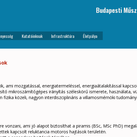
Budapesti Műsz
nyesség
Kutatóinknak
Infrastruktúra
Életpálya
sok
k, ami mozgatással, energiatermeléssel, energiaátalakítással kapcsol
sító mikroszámítógépes irányítás széleskörű ismerete, használata, vi
on fizika közeli, nagyon interdiszciplináris a villamosmérnöki tudomán
tre vonzani, ami jó alapot biztosíthat a piramis (BSc, MSc PhD) megal
ettek kapcsolt reluktancia motoros hajtások területén.