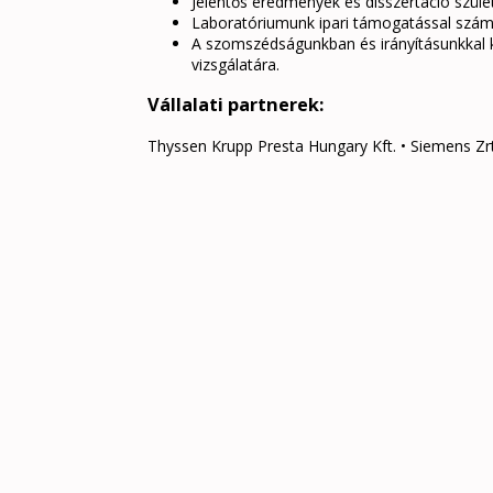
Jelentős eredmények és disszertáció szüle
Laboratóriumunk ipari támogatással számo
A szomszédságunkban és irányításunkkal ki
vizsgálatára.
Vállalati partnerek:
Thyssen Krupp Presta Hungary Kft. • Siemens Zrt