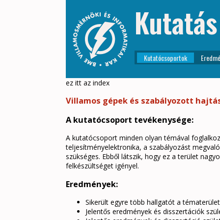
Kutatás
Kutatócsoportok
Eredmé
ez itt az index
Villamos gépek és szabályozott hajtá
A kutatócsoport tevékenysége:
A kutatócsoport minden olyan témával foglalkozi
teljesítményelektronika, a szabályozást megvaló
szükséges. Ebből látszik, hogy ez a terület nagy
felkészültséget igényel.
Eredmények:
Sikerült egyre több hallgatót a tématerüle
Jelentős eredmények és disszertációk szül