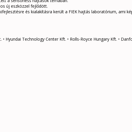
tett a sensorless hajtások témában.
s új eszközzel fejlődött.
fejlesztésre és kialakításra került a FIEK hajtás laboratórium, ami
. • Hyundai Technology Center Kft. • Rolls-Royce Hungary Kft. • Danfo