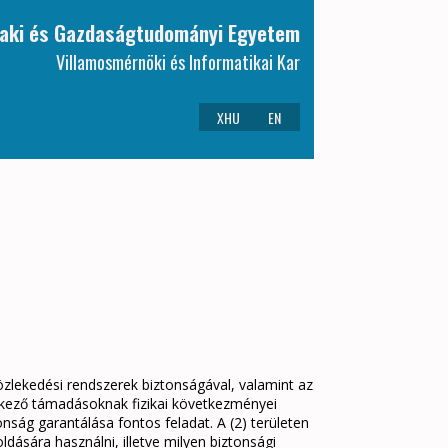
aki és Gazdaságtudományi Egyetem
Villamosmérnöki és Informatikai Kar
XHU
EN
közlekedési rendszerek biztonságával, valamint az
 érkező támadásoknak fizikai következményei
nság garantálása fontos feladat. A (2) területen
dására használni, illetve milyen biztonsági