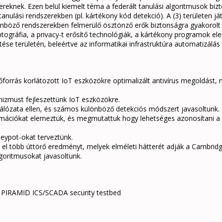
ereknek. Ezen belül kiemelt téma a federált tanulási algoritmusok bi
nulási rendszerekben (pl. kártékony kód detekció). A (3) területen j
nböző rendszerekben felmerülő ösztönző erők biztonságra gyakorolt h
tográfia, a privacy-t erősítő technológiák, a kártékony programok ele
se területén, beleértve az informatikai infrastruktúra automatizálás t
rőforrás korlátozott IoT eszközökre optimalizált antivírus megoldást,
zmust fejleszettünk IoT eszközökre.
lózata ellen, és számos különböző detekciós módszert javasoltunk.
ormációkat elemeztük, és megmutattuk hogy lehetséges azonosítani a
eypot-okat terveztünk.
k el több úttörő eredményt, melyek elméleti hátterét adják a Cambrid
lgoritmusokat javasoltunk.
 • PIRAMID ICS/SCADA security testbed