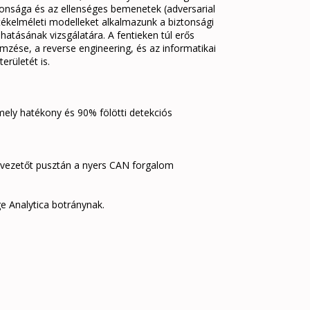
ztonsága és az ellenséges bemenetek (adversarial
átékelméleti modelleket alkalmazunk a biztonsági
atásának vizsgálatára. A fentieken túl erős
mzése, a reverse engineering, és az informatikai
erületét is.
 mely hatékony és 90% fölötti detekciós
 vezetőt pusztán a nyers CAN forgalom
ge Analytica botránynak.