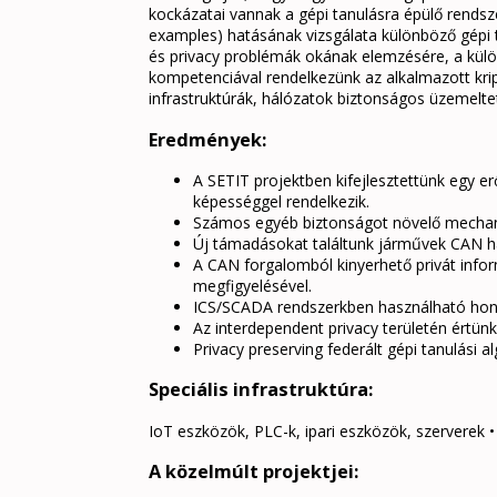
kockázatai vannak a gépi tanulásra épülő rendsz
examples) hatásának vizsgálata különböző gépi ta
és privacy problémák okának elemzésére, a külö
kompetenciával rendelkezünk az alkalmazott krip
infrastruktúrák, hálózatok biztonságos üzemelteté
Eredmények:
A SETIT projektben kifejlesztettünk egy e
képességgel rendelkezik.
Számos egyéb biztonságot növelő mechani
Új támadásokat találtunk járművek CAN há
A CAN forgalomból kinyerhető privát inf
megfigyelésével.
ICS/SCADA rendszerkben használható hon
Az interdependent privacy területén értün
Privacy preserving federált gépi tanulási a
Speciális infrastruktúra:
IoT eszközök, PLC-k, ipari eszközök, szerverek
A közelmúlt projektjei: