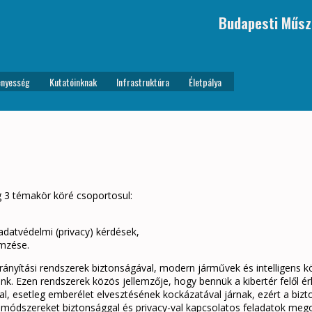
Budapesti Műsz
nyesség
Kutatóinknak
Infrastruktúra
Életpálya
g 3 témakör köré csoportosul:
adatvédelmi (privacy) kérdések,
emzése.
tirányítási rendszerek biztonságával, modern járművek és intelligens 
zunk. Ezen rendszerek közös jellemzője, hogy bennük a kibertér felől
al, esetleg emberélet elvesztésének kockázatával járnak, ezért a bizto
i módszereket biztonsággal és privacy-val kapcsolatos feladatok megol