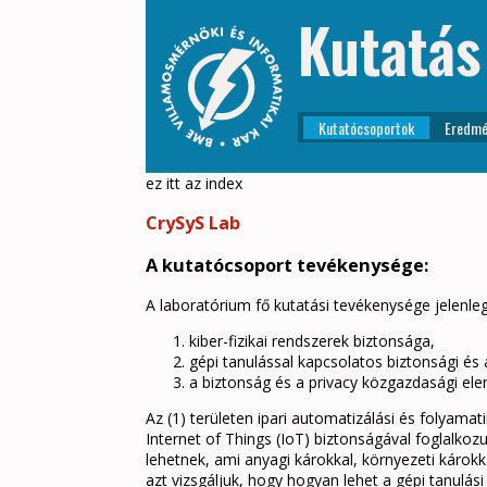
Kutatás
Kutatócsoportok
Eredmé
ez itt az index
CrySyS Lab
A kutatócsoport tevékenysége:
A laboratórium fő kutatási tevékenysége jelenle
kiber-fizikai rendszerek biztonsága,
gépi tanulással kapcsolatos biztonsági és 
a biztonság és a privacy közgazdasági el
Az (1) területen ipari automatizálási és folyama
Internet of Things (IoT) biztonságával foglalko
lehetnek, ami anyagi károkkal, környezeti károkk
azt vizsgáljuk, hogy hogyan lehet a gépi tanulás