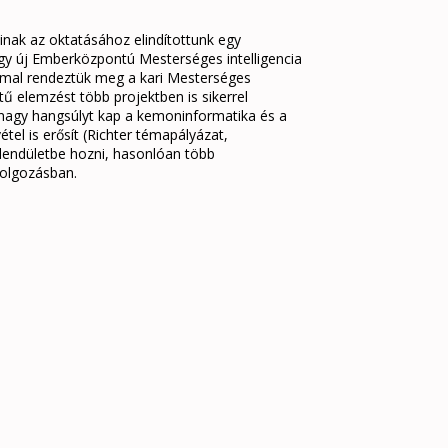
ióinak az oktatásához elindítottunk egy
egy új Emberközpontú Mesterséges intelligencia
mmal rendeztük meg a kari Mesterséges
tű elemzést több projektben is sikerrel
nagy hangsúlyt kap a kemoninformatika és a
tel is erősít (Richter témapályázat,
 lendületbe hozni, hasonlóan több
dolgozásban.