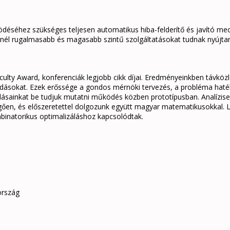
déséhez szükséges teljesen automatikus hiba-felderítő és javító mec
inél rugalmasabb és magasabb szintű szolgáltatásokat tudnak nyújtan
culty Award, konferenciák legjobb cikk díjai. Eredményeinkben távkö
oldásokat. Ezek erőssége a gondos mérnöki tervezés, a probléma hat
ldásainkat be tudjuk mutatni működés közben prototípusban. Analízis
gően, és előszeretettel dolgozunk együtt magyar matematikusokkal. 
inatorikus optimalizáláshoz kapcsolódtak.
ország