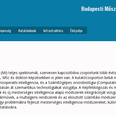
Budapesti Műsz
nyesség
Kutatóinknak
Infrastruktúra
Életpálya
a (MI) teljes spektrumát, szervesen kapcsolódva csoportunk több évtiz
MSc és doktori képzésekben is jelen van. A kutatócsoporton belüli m
 Kooperatív intelligencia, és a Számítógépes orvosbiológia (Comput
ozásán át szemantikus technológiákat vizsgálja. A Képfeldolgozás és m
és új mesterséges intelligencia alapú módszerek integrációját vizsgál
járművek, a multiágens rendszerek és az elosztott számítási módsze
yi problémákra fejleszt mesterséges intelligencia módszereket, különö
tatásokra.