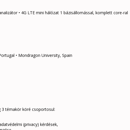
analizátor • 4G LTE mini hálózat 1 bázisállomással, komplett core-ral
Portugal • Mondragon University, Spain
g 3 témakör köré csoportosul:
adatvédelmi (privacy) kérdések,
emzése.