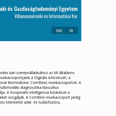
aki és Gazdaságtudományi Egyetem
Villamosmérnöki és Informatikai Kar
XHU
EN
edes kari szerepvállalásához az MI általános
unkacsoportjaink a Digitális bölcsészet, a
ational Biomedicine, ComBine) munkacsoportok. A
ultimodális diagnosztika klasszikus
ja. A Kooperatív intelligencia kutatások a
reket vizsgálják. A ComBine munkacsoport pedig
s tekintettel adat- és tudásfúzióra,