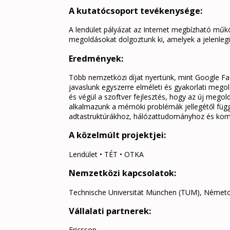
A kutatócsoport tevékenysége:
A lendület pályázat az Internet megbízható műkö
megoldásokat dolgoztunk ki, amelyek a jelenleg
Eredmények:
Több nemzetközi díjat nyertünk, mint Google Fa
javaslunk egyszerre elméleti és gyakorlati meg
és végül a szoftver fejlesztés, hogy az új mego
alkalmazunk a mérnöki problémák jellegétől füg
adtastruktúrákhoz, hálózattudományhoz és komb
A közelmúlt projektjei:
Lendület • TÉT • OTKA
Nemzetközi kapcsolatok:
Technische Universität München (TUM), Német
Vállalati partnerek:
Ericsson