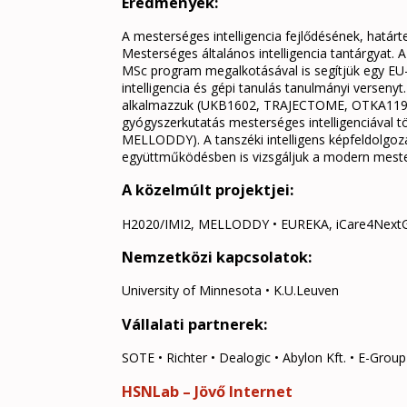
Eredmények:
A mesterséges intelligencia fejlődésének, határte
Mesterséges általános intelligencia tantárgyat.
MSc program megalkotásával is segítjük egy EU-
intelligencia és gépi tanulás tanulmányi verseny
alkalmazzuk (UKB1602, TRAJECTOME, OTKA119866,
gyógyszerkutatás mesterséges intelligenciával tö
MELLODDY). A tanszéki intelligens képfeldolgozá
együttműködésben is vizsgáljuk a modern mester
A közelmúlt projektjei:
H2020/IMI2, MELLODDY • EUREKA, iCare4Next
Nemzetközi kapcsolatok:
University of Minnesota • K.U.Leuven
Vállalati partnerek:
SOTE • Richter • Dealogic • Abylon Kft. • E-Group
HSNLab – Jövő Internet