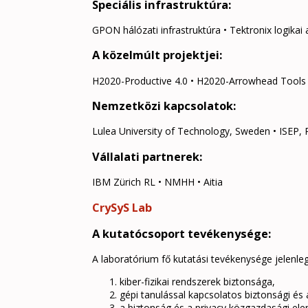
Speciális infrastruktúra:
GPON hálózati infrastruktúra • Tektronix logikai 
A közelmúlt projektjei:
H2020-Productive 4.0 • H2020-Arrowhead Tools
Nemzetközi kapcsolatok:
Lulea University of Technology, Sweden • ISEP, 
Vállalati partnerek:
IBM Zürich RL • NMHH • Aitia
CrySyS Lab
A kutatócsoport tevékenysége:
A laboratórium fő kutatási tevékenysége jelenle
kiber-fizikai rendszerek biztonsága,
gépi tanulással kapcsolatos biztonsági és 
a biztonság és a privacy közgazdasági el