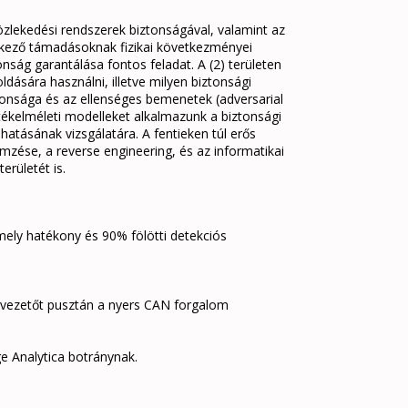
közlekedési rendszerek biztonságával, valamint az
 érkező támadásoknak fizikai következményei
nság garantálása fontos feladat. A (2) területen
dására használni, illetve milyen biztonsági
ztonsága és az ellenséges bemenetek (adversarial
átékelméleti modelleket alkalmazunk a biztonsági
atásának vizsgálatára. A fentieken túl erős
mzése, a reverse engineering, és az informatikai
erületét is.
 mely hatékony és 90% fölötti detekciós
 vezetőt pusztán a nyers CAN forgalom
ge Analytica botránynak.