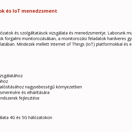
sok és IoT menedzsment
ózatok és szolgáltatások vizsgálata és menedzsmentje. Laborunk mun
k forgalmi monitorozásában, a monitorozási feladatok hardveres gyors
atában. Mindezek mellett Internet of Things (IoT) platformokkal és 
izsgálatához
ához
alósításához nagysebességű környezetben
smerésére és elhárítására
endszerek fejlesztése
gálata 4G és 5G hálózatokon