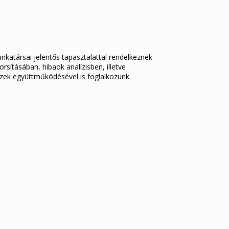
katársai jelentős tapasztalattal rendelkeznek
ításában, hibaok analízisben, illetve
ezek együttműködésével is foglalkozunk.