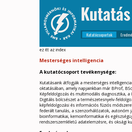
Kutatás
Kutatócsoportok
Eredmé
ez itt az index
Mesterséges intelligencia
A kutatócsoport tevékenysége:
Kutatásaink átfogják a mesterséges intelligenci
oktatásában, amely napjainkban már BProf, BSc, 
Képfeldolgozás és multimodális diagnosztika, a
Digitális bölcsészet a természetesnyelv-feldolg
képfeldolgozási és információs fúziós módszerek 
federált tanulás, a szenzorhálózatok, autonóm 
bioinformatikai, kemoinformatikai és egészségüg
rendszerszemléletű adatelemzésre, és oksági ku