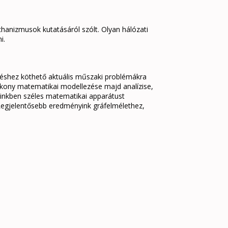
hanizmusok kutatásáról szólt. Olyan hálózati
i.
zléshez köthető aktuális műszaki problémákra
ékony matematikai modellezése majd analízise,
einkben széles matematikai apparátust
Legjelentősebb eredményink gráfelmélethez,