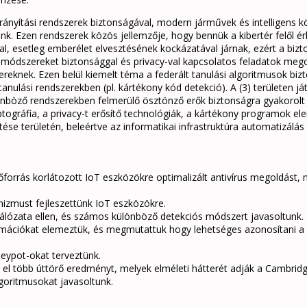
tirányítási rendszerek biztonságával, modern járművek és intelligens 
zunk. Ezen rendszerek közös jellemzője, hogy bennük a kibertér felől
al, esetleg emberélet elvesztésének kockázatával járnak, ezért a bizto
i módszereket biztonsággal és privacy-val kapcsolatos feladatok megol
ereknek. Ezen belül kiemelt téma a federált tanulási algoritmusok bi
nulási rendszerekben (pl. kártékony kód detekció). A (3) területen j
nböző rendszerekben felmerülő ösztönző erők biztonságra gyakorolt h
tográfia, a privacy-t erősítő technológiák, a kártékony programok ele
se területén, beleértve az informatikai infrastruktúra automatizálás t
rőforrás korlátozott IoT eszközökre optimalizált antivírus megoldást,
zmust fejleszettünk IoT eszközökre.
lózata ellen, és számos különböző detekciós módszert javasoltunk.
ormációkat elemeztük, és megmutattuk hogy lehetséges azonosítani a
eypot-okat terveztünk.
k el több úttörő eredményt, melyek elméleti hátterét adják a Cambrid
lgoritmusokat javasoltunk.