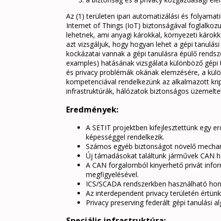
Az (1) területen ipari automatizálási és folyama
Internet of Things (IoT) biztonságával foglalko
lehetnek, ami anyagi károkkal, környezeti károkk
azt vizsgáljuk, hogy hogyan lehet a gépi tanulás
kockázatai vannak a gépi tanulásra épülő rendsz
examples) hatásának vizsgálata különböző gépi ta
és privacy problémák okának elemzésére, a külö
kompetenciával rendelkezünk az alkalmazott krip
infrastruktúrák, hálózatok biztonságos üzemelteté
Eredmények:
A SETIT projektben kifejlesztettünk egy e
képességgel rendelkezik.
Számos egyéb biztonságot növelő mechani
Új támadásokat találtunk járművek CAN há
A CAN forgalomból kinyerhető privát inf
megfigyelésével.
ICS/SCADA rendszerkben használható hon
Az interdependent privacy területén értün
Privacy preserving federált gépi tanulási a
Speciális infrastruktúra: