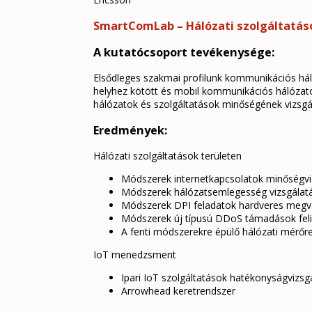
SmartComLab – Hálózati szolgáltatá
A kutatócsoport tevékenysége:
Elsődleges szakmai profilunk kommunikációs hál
helyhez kötött és mobil kommunikációs hálózato
hálózatok és szolgáltatások minőségének vizsgál
Eredmények:
Hálózati szolgáltatások területen
Módszerek internetkapcsolatok minőségv
Módszerek hálózatsemlegesség vizsgálat
Módszerek DPI feladatok hardveres megv
Módszerek új típusú DDoS támadások feli
A fenti módszerekre épülő hálózati mérőr
IoT menedzsment
Ipari IoT szolgáltatások hatékonyságvizs
Arrowhead keretrendszer