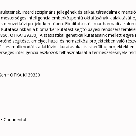
rületeinek, interdiszciplináris jellegének és etikai, társadalmi dimenz
 A mesterséges intelligencia emberközpontú oktatásának kialakítását 
s nemzetközi projekt keretében. Elindítottuk és már harmadi alkalo
t. Kutatásainkban a biomarker kutatást segítő bayesi rendszerszemléle
 OTKA139330). A statisztikai genetikai kutatásaink mellett egyre 
rténő segítése, amelyet hazai és nemzetközi projektekben való részvé
si és multimodális adatfúziós kutatásokat is sikerült új projektekben
séges intelligencia eszközök felhasználását a természetesnyelv-fel
Gen • OTKA K139330
 • Continental