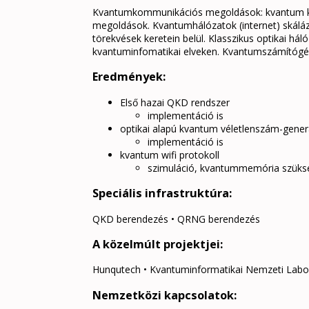
Kvantumkommunikációs megoldások: kvantum ku
megoldások. Kvantumhálózatok (internet) skáláz
törekvések keretein belül. Klasszikus optikai 
kvantuminfomatikai elveken. Kvantumszámítógé
Eredmények:
Első hazai QKD rendszer
implementáció is
optikai alapú kvantum véletlenszám-gener
implementáció is
kvantum wifi protokoll
szimuláció, kvantummemória szüksé
Speciális infrastruktúra:
QKD berendezés • QRNG berendezés
A közelmúlt projektjei:
Hunqutech • Kvantuminformatikai Nemzeti Labo
Nemzetközi kapcsolatok: