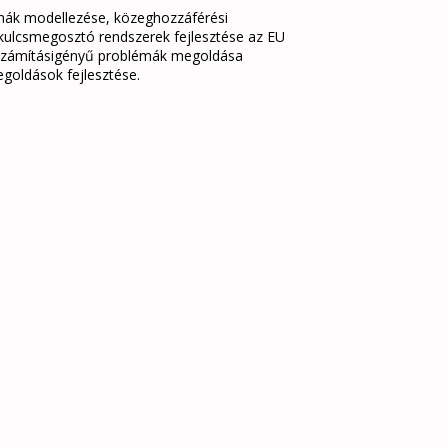
ák modellezése, közeghozzáférési
kulcsmegosztó rendszerek fejlesztése az EU
gy számításigényű problémák megoldása
oldások fejlesztése.