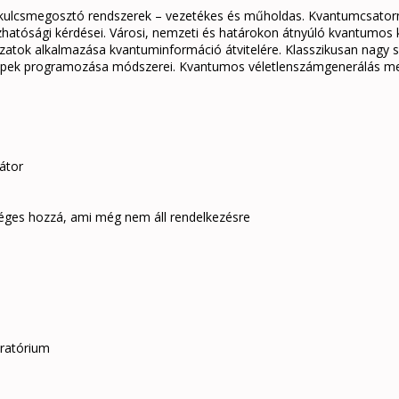
lcsmegosztó rendszerek – vezetékes és műholdas. Kvantumcsatorn
hatósági kérdései. Városi, nemzeti és határokon átnyúló kvantumos 
hálózatok alkalmazása kvantuminformáció átvitelére. Klasszikusan na
pek programozása módszerei. Kvantumos véletlenszámgenerálás meg
átor
ges hozzá, ami még nem áll rendelkezésre
ratórium