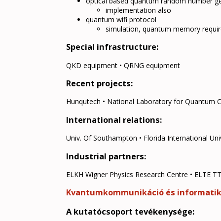
optical based quantum random number g
implementation also
quantum wifi protocol
simulation, quantum memory require
Special infrastructure:
QKD equipment • QRNG equipment
Recent projects:
Hunqutech • National Laboratory for Quantum 
International relations:
Univ. Of Southampton • Florida International Univ
Industrial partners:
ELKH Wigner Physics Research Centre • ELTE TT
Kvantumkommunikáció és informati
A kutatócsoport tevékenysége: