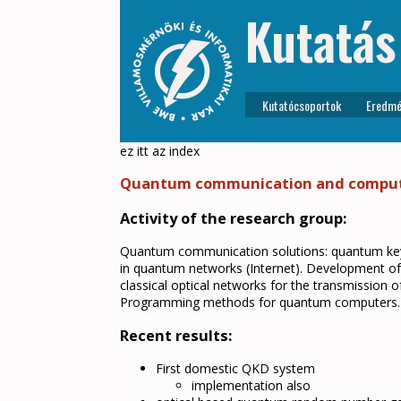
Kutatás
Kutatócsoportok
Eredmé
ez itt az index
Quantum communication and compu
Activity of the research group:
Quantum communication solutions: quantum key d
in quantum networks (Internet). Development of 
classical optical networks for the transmission 
Programming methods for quantum computers. 
Recent results:
First domestic QKD system
implementation also