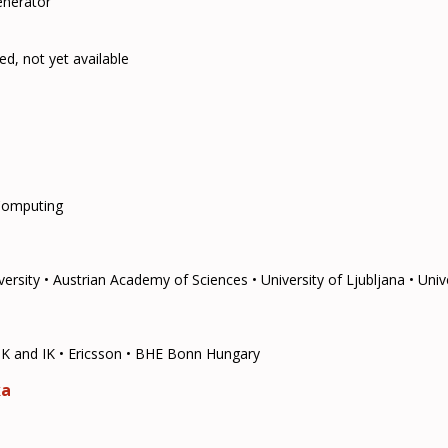
enerator
d, not yet available
Computing
ersity • Austrian Academy of Sciences • University of Ljubljana • Univ
K and IK • Ericsson • BHE Bonn Hungary
ka