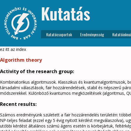
Kutatás
Kutatócsoportok
Eredményesség
Kutatóinkna
ez itt az index
Algorithm theory
Activity of the research group:
Kombinatorikus algoritmusok. Klasszikus és kvantumalgoritmusok, bo
társadalmi választások, fair hozzárendelések, stabil és népszerű pá
módszerekkel. Különböző kvantumos megközelítések (algoritmus, QU
Recent results:
Számos eredményünk született a fair hozzárendelés területén: többek
NP-teljes feladat (ezzel egy 5 évig nyitott kérdést megválaszolva), 
utóbbi kérdést általános számú ágens esetén is körbejártuk, feltérk