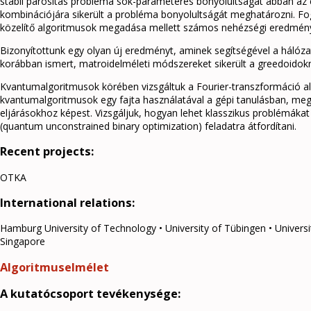
stabil párosítás probléma sok-paraméteres bonyolultságát abban az e
kombinációjára sikerült a probléma bonyolultságát meghatározni. Fo
közelítő algoritmusok megadása mellett számos nehézségi eredményt
Bizonyítottunk egy olyan új eredményt, aminek segítségével a háló
korábban ismert, matroidelméleti módszereket sikerült a greedoidokn
Kvantumalgoritmusok körében vizsgáltuk a Fourier-transzformáció al
kvantumalgoritmusok egy fajta használatával a gépi tanulásban, meg
eljárásokhoz képest. Vizsgáljuk, hogyan lehet klasszikus problémá
(quantum unconstrained binary optimization) feladatra átfordítani.
Recent projects:
OTKA
International relations:
Hamburg University of Technology • University of Tübingen • Universi
Singapore
Algoritmuselmélet
A kutatócsoport tevékenysége: