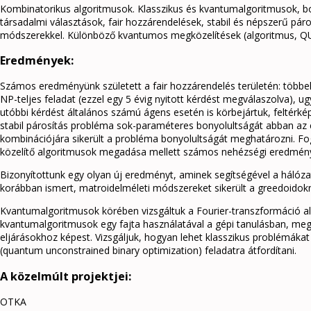
Kombinatorikus algoritmusok. Klasszikus és kvantumalgoritmusok, bo
társadalmi választások, fair hozzárendelések, stabil és népszerű pá
módszerekkel. Különböző kvantumos megközelítések (algoritmus, QU
Eredmények:
Számos eredményünk született a fair hozzárendelés területén: többek
NP-teljes feladat (ezzel egy 5 évig nyitott kérdést megválaszolva), 
utóbbi kérdést általános számú ágens esetén is körbejártuk, feltérk
stabil párosítás probléma sok-paraméteres bonyolultságát abban az e
kombinációjára sikerült a probléma bonyolultságát meghatározni. Fo
közelítő algoritmusok megadása mellett számos nehézségi eredményt
Bizonyítottunk egy olyan új eredményt, aminek segítségével a háló
korábban ismert, matroidelméleti módszereket sikerült a greedoidokn
Kvantumalgoritmusok körében vizsgáltuk a Fourier-transzformáció al
kvantumalgoritmusok egy fajta használatával a gépi tanulásban, meg
eljárásokhoz képest. Vizsgáljuk, hogyan lehet klasszikus problémá
(quantum unconstrained binary optimization) feladatra átfordítani.
A közelmúlt projektjei:
OTKA