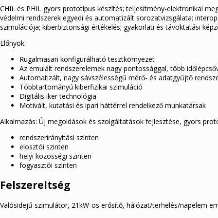
CHIL és PHIL gyors prototípus készítés; teljesítmény-elektronikai me
védelmi rendszerek egyedi és automatizált sorozatvizsgálata; interope
szimulációja; kiberbiztonsági értékelés; gyakorlati és távoktatási k
Előnyök:
Rugalmasan konfigurálható tesztkörnyezet
Az emulált rendszerelemek nagy pontossággal, több időlépcsőv
Automatizált, nagy sávszélességű mérő- és adatgyűjtő rendsz
Többtartományú kiberfizikai szimuláció
Digitális iker technológia
Motivált, kutatási és ipari háttérrel rendelkező munkatársak
Alkalmazás: Új megoldások és szolgáltatások fejlesztése, gyors proto
rendszerirányítási szinten
elosztói szinten
helyi közösségi szinten
fogyasztói szinten
Felszereltség
Valósidejű szimulátor, 21kW-os erősítő, hálózat/terhelés/napelem emu