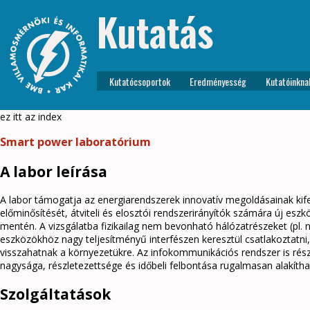
Kutatás
Kutatócsoportok
Eredményesség
Kutatóinkna
ez itt az index
Smart power laboratórium
A labor leírása
A labor támogatja az energiarendszerek innovatív megoldásainak kif
előminősítését, átviteli és elosztói rendszerirányítók számára új eszk
mentén. A vizsgálatba fizikailag nem bevonható hálózatrészeket (pl. n
eszközökhöz nagy teljesítményű interfészen keresztül csatlakoztatn
visszahatnak a környezetükre. Az infokommunikációs rendszer is rés
nagysága, részletezettsége és időbeli felbontása rugalmasan alakítha
Szolgáltatások