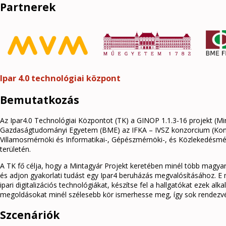
Partnerek
Ipar 4.0 technológiai központ
Bemutatkozás
Az Ipar4.0 Technológiai Központot (TK) a GINOP 1.1.3-16 projekt (Mi
Gazdaságtudományi Egyetem (BME) az IFKA – IVSZ konzorcium (Konzorc
Villamosmérnöki és Informatikai-, Gépészmérnöki-, és Közlekedésmé
területén.
A TK fő célja, hogy a Mintagyár Projekt keretében minél több magya
és adjon gyakorlati tudást egy Ipar4 beruházás megvalósításához. E m
ipari digitalizációs technológiákat, készítse fel a hallgatókat ezek a
megoldásokat minél szélesebb kör ismerhesse meg, így sok rendezvé
Szcenáriók