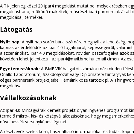
A TK jelenleg közel 20 Ipar4 megoldást mutat be, melyek részben egye
megoldást adó, működő makettek, másrészt ipari partnereink által biz
megoldásai, termékei.
Látogatás
Nyílt nap:
A nyílt nap során bárki számára megnyílik a lehetőség, ho
kapnak az érdeklődők az Ipar 4.0 fogalmáról, képességeiről, valamin
a szcenáriókat, Ipar 4.0 megoldásokat, röviden összefoglalva azok sz
követően lehet jelentkezni az ipar4@mail.bme.hu email címen. Az es
Egyetemistáknak:
A BME VIK hallgatói számára már minden félévb
Önálló Laboratórium, Szakdolgozat vagy Diplomaterv tantárgyak keret
céges partnereink projektjeibe. Témáink közé tartozik pl. A ThingWo
megoldása.
Vállalkozásoknak
Az Ipar 4.0 Mintagyárak kiemelt projekt olyan ingyenes programot kín
termelő mikro-, kis- és középvállalkozásoknak, hogy megismerkedhess
növelhessék versenyképességüket.
A résztvevők széles körű, használható információkat és tudást kapn