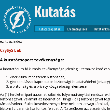
Kutatás
Kutatócsoportok
Eredményesség
Kutatóinkna
ez itt az index
CrySyS Lab
A kutatócsoport tevékenysége:
A laboratórium fő kutatási tevékenysége jelenleg 3 témakör köré cso
kiber-fizikai rendszerek biztonsága,
gépi tanulással kapcsolatos biztonsági és adatvédelmi (privacy
a biztonság és a privacy közgazdasági elemzése.
Az (1) területen ipari automatizálási és folyamatirányítási rendszere
biztonságával, valamint az Internet of Things (IoT) biztonságával fog
támadásoknak fizikai következményei lehetnek, ami anyagi károkkal, 
biztonság garantálása fontos feladat. A (2) területen azt vizsgáljuk,