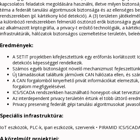
kapcsolatos feladatok megoldására használni, illetve milyen biztonsá
téma a federált tanulási algoritmusok biztonsága és az ellenséges b
rendszerekben (pl. kártékony kód detekció). A (3) területen játékelm
a különböző rendszerekben felmerülő ösztönző erők biztonságra gyak
az alkalmazott kriptográfia, a privacy-t erősítő technológiák, a kárt
infrastruktúrák, hálózatok biztonságos üzemeltetése területén, beleért
Eredmények:
A SETIT projektben kifejlesztettünk egy erőforrás korlátozott 
detekciós képességgel rendelkezik.
Számos egyéb biztonságot növelő mechanizmust fejleszettünk
Új támadásokat találtunk járművek CAN hálózata ellen, és sz
A CAN forgalomból kinyerhető privát információkat elemeztük
forgalom megfigyelésével.
ICS/SCADA rendszerkben használható honeypot-okat terveztün
Az interdependent privacy területén értünk el több úttörő ered
Privacy preserving federált gépi tanulási algoritmusokat javasol
Speciális infrastruktúra:
IoT eszközök, PLC-k, ipari eszközök, szerverek • PIRAMID ICS/SCADA
A közelmúlt projektjei: